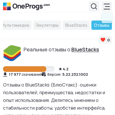
Мультимедиа
Эмуляторы
BlueStacks
Отзывы
0
Реальные отзывы о
BlueStacks
4.2
17 977
5.22.232.1002
скачиваний
Версия:
Уважаемые пользователи!
Отзывы о BlueStacks (БлюСтакс): оценки
Комментарии на сайте предназначены для
пользователей, преимущества, недостатки и
обсуждения программ и обмена опытом их
опыт использования. Делитесь мнением о
использования. Пожалуйста, соблюдайте правила,
пишите по теме и уважайте других пользователей.
стабильности работы, удобстве интерфейса,