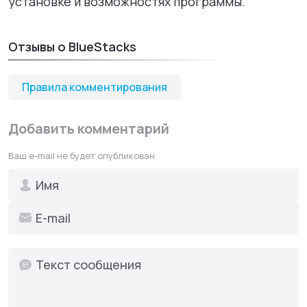
установке и возможностях программы.
Комментарий должен содержать осмысленное
мнение, вопрос или личный опыт использования
программы.
Отзывы о BlueStacks
Пишите понятно и грамотно. Текст без пробелов,
пунктуации или с большим количеством ошибок
может быть удален.
Правила комментирования
Не публикуйте одинаковые или очень похожие
комментарии несколько раз. Повторные
Добавить комментарий
сообщения считаются спамом.
Комментарии должны относиться к теме
Ваш e-mail не будет опубликован
страницы: работе программы, установке,
функциям, ошибкам или удобству использования.
Не используйте комментарии для рекламы,
продвижения сервисов, размещения ссылок или
спама.
Комментарий может быть удален, если он
содержит:
Нецензурную лексику, оскорбления, агрессию