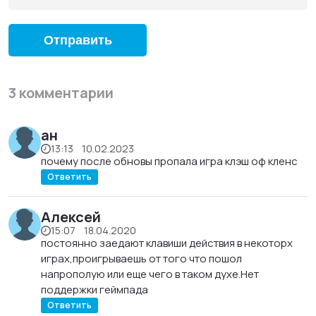
или язык ненависти.
Политические обсуждения, провокации или темы,
не связанные с программой.
Отправить
Спам, рекламу или массовые повторяющиеся
сообщения.
3 комментарии
Текст, написанный полностью заглавными
буквами (CAPS LOCK).
Большое количество восклицательных,
ан
вопросительных или других лишних символов.
13:13 10.02.2023
почему после обновы пропала игра клэш оф кленс
Личные данные других людей без их согласия.
Ответить
Приветствуются комментарии, которые:
описывают ваш личный опыт использования
Алексей
программы;
15:07 18.04.2020
постоянно заедают клавиши действия в некоторх
объясняют преимущества или недостатки;
играх,проигрываешь от того что пошол
помогают другим пользователям понять, стоит
напрополую или еще чего в таком духе.Нет
ли устанавливать программу.
поддержки геймпада
Ответить
Администрация сайта оставляет за собой право