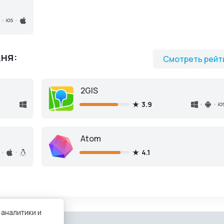
ня:
Смотреть рейт
2GIS
3.9
Atom
4.1
 аналитики и