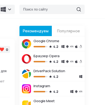
Рекомендуем
Популярное
Google Chrome
4.2
0
Браузер Opera
4.2
 для
DriverPack Solution
4.2
нет
Instagram
4.2
Google Meet