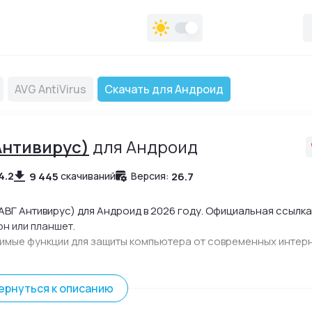
AVG AntiVirus
Скачать для Андроид
 Антивирус)
для Андроид
4.2
9 445
26.7
скачиваний
Версия:
АВГ Антивирус) для Андроид в 2026 году. Официальная ссылка
н или планшет.
имые функции для защиты компьютера от современных интер
ернуться к описанию