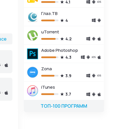
4.1
Глаз.ТВ
4
uTorrent
все
4.2
Adobe Photoshop
4.3
Zona
3.9
iTunes
3.7
ТОП-100 ПРОГРАММ