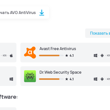
чать AVG AntiVirus
Virus
для Андроид
Показать 
Avast Free Antivirus
4.1
Скачать с Google Play
Dr.Web Security Space
4.1
ftware: