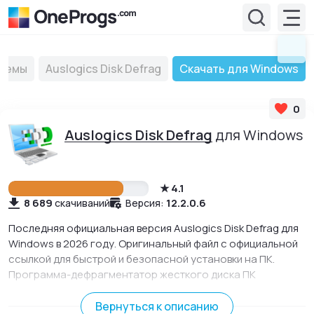
стемы
Auslogics Disk Defrag
Скачать для Windows
0
Auslogics Disk Defrag
для Windows
4.1
8 689
12.2.0.6
скачиваний
Версия:
Последняя официальная версия Auslogics Disk Defrag для
Windows в 2026 году. Оригинальный файл с официальной
ссылкой для быстрой и безопасной установки на ПК.
Программа-дефрагментатор жесткого диска ПК
упорядочит все файлы и данные в системе ПК, и
оптимизирует работу с ними.
Вернуться к описанию