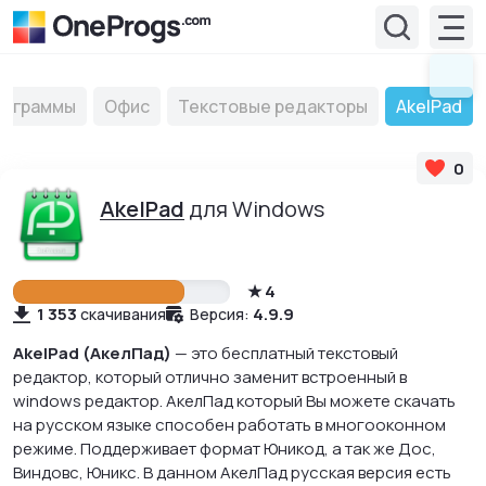
рограммы
Офис
Текстовые редакторы
AkelPad
0
AkelPad
для Windows
4
1 353
4.9.9
скачивания
Версия:
AkelPad (АкелПад)
— это бесплатный текстовый
редактор, который отлично заменит встроенный в
windows редактор. АкелПад который Вы можете скачать
на русском языке способен работать в многооконном
режиме. Поддерживает формат Юникод, а так же Дос,
Виндовс, Юникс. В данном АкелПад русская версия есть