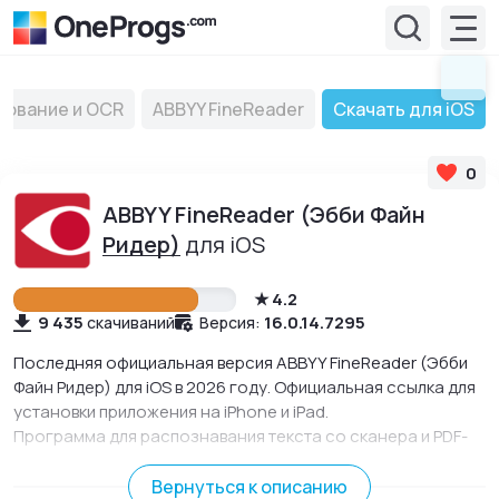
рование и OCR
ABBYY FineReader
Скачать для iOS
0
ABBYY FineReader (Эбби Файн
Ридер)
для iOS
4.2
9 435
16.0.14.7295
скачиваний
Версия:
Последняя официальная версия ABBYY FineReader (Эбби
Файн Ридер) для iOS в 2026 году. Официальная ссылка для
установки приложения на iPhone и iPad.
Программа для распознавания текста со сканера и PDF-
файлов в копию документа, ничем не отличающуюся от
набранного текста.
Вернуться к описанию