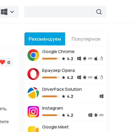
Рекомендуем
Популярное
Google Chrome
4.2
0
Браузер Opera
4.2
DriverPack Solution
4.2
Instagram
еть,
4.2
тите
Google Meet
е