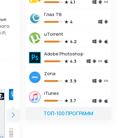
4.1
Глаз.ТВ
рые
4
рого
Fi.
uTorrent
4.2
Adobe Photoshop
4.3
Zona
3.9
iTunes
3.7
ТОП-100 ПРОГРАММ