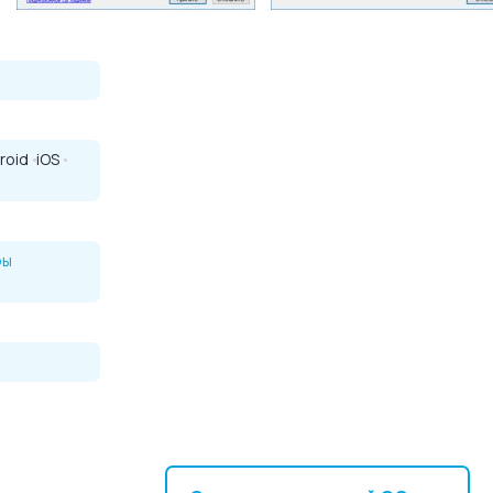
roid
iOS
ры