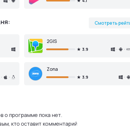
4.1
ня:
Смотреть рейт
2GIS
3.9
Zona
3.9
в о программе пока нет.
вым, кто оставит комментарий