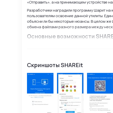
«Отправить», а на принимающем устройстве на
Разработчики наградили программу Шарит на 
пользователям освоение данной утилиты. Един
объясни ли бы некоторые нюансы. В целом же 
обмена файлами разного размера между неско
Основные возможности SHARE
Передача файлов без использования интерн
Скорость передачи данных до 200 Мб/сек;
Работа на устройствах с разными операци
Скриншоты SHAREit
Нет ограничения в форматах передаваемых
Размер передаваемых файлов от 1 Мб до 100
Интерфейс простой, позволяем легко освои