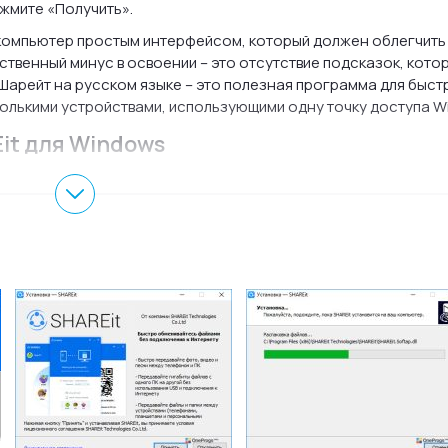
жмите «Получить».
компьютер простым интерфейсом, который должен облегчить
ственный минус в освоении – это отсутствие подсказок, кото
Шарейт на русском языке – это полезная программа для быст
лькими устройствами, использующими одну точку доступа Wi-
it для Windows
ет трафика;
онными системами;
 файлов;
 Гб;
ть пользование программой.