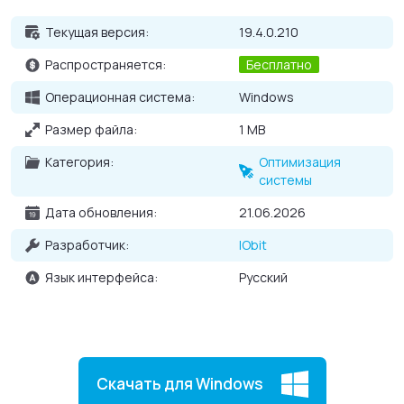
Основные возможности Advanced
Текущая версия:
19.4.0.210
SystemCare Free для Windows
Распространяется:
Бесплатно
Многофункциональная утилита для улучшения работы
Операционная система:
Windows
ОС;
Размер файла:
1 MB
Создает резервную копию для возврата исходных
настроек системы;
Категория:
Оптимизация
системы
Защита и удаление программ-шпионов и рекламы;
Очистка компьютера от лишних файлов и исправление
Дата обновления:
21.06.2026
ошибок реестра;
Разработчик:
IObit
Многоязычный интерфейс.
Язык интерфейса:
Русский
Скачать для Windows