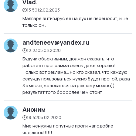
Vlad.
13:59
12.02.2023
Малваре антивирус ее на дух не переносит, и не
только он .
andteneev@yandex.ru
12:23
05.03.2020
Будучи объективным, должен сказать, что
работает программа очень даже хорошо!
Только вот реклама… но кто сказал, что каждую
секунду пользоваться нужно будет прогой, раза
3 в месяц жаловаться на рекламу можно))
результат того боооолее чем стоит
Аноним
19:42
05.02.2020
Мне ненужны попутные проги наподобие
яндексов!!!!!!