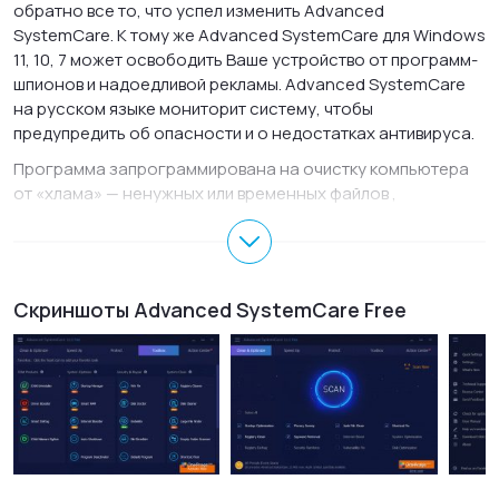
обратно все то, что успел изменить Advanced
SystemCare. К тому же Advanced SystemCare для Windows
11, 10, 7 может освободить Ваше устройство от программ-
шпионов и надоедливой рекламы. Advanced SystemCare
на русском языке мониторит систему, чтобы
предупредить об опасности и о недостатках антивируса.
Программа запрограммирована на очистку компьютера
от «хлама» — ненужных или временных файлов ,
исправление ошибок в системном реестре, улучшить
работу системы или интернет соединения, работу со
списками автозагрузок. Помимо этого Адвансед Систем
Каре русская версия располагает и другими серьезными
Скриншоты Advanced SystemCare Free
возможностями. Например, работая с жестким диском,
можно его дефрагментировать и тем самым улучшить его
производительность. Утилита может работать в фоновом
режиме. Интерфейс Advanced SystemCare для ПК
переведен на много языков, в том числе и русский.
Если Вы ищите бесплатную программу для очистки и
оптимизации компьютера, то Систем Каре именно то, что
нужно.